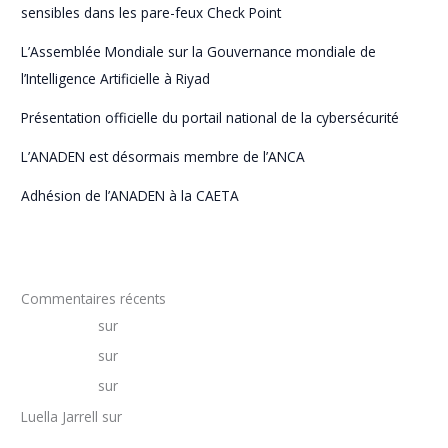
sensibles dans les pare-feux Check Point
L’Assemblée Mondiale sur la Gouvernance mondiale de
l’Intelligence Artificielle à Riyad
Présentation officielle du portail national de la cybersécurité
L’ANADEN est désormais membre de l’ANCA
Adhésion de l’ANADEN à la CAETA
Commentaires récents
25phcasino
sur
Stratégie nationale de cybersécurité
25phcasino
sur
L’ANADEN est désormais membre de l’ANCA
25phcasino
sur
Mini-guide sur la cybersécurité
Luella Jarrell
sur
Manuel de procédures pour les audits des
systèmes d’information