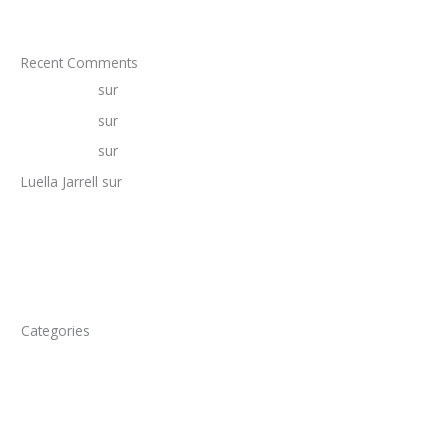
Recent Comments
25phcasino
sur
Stratégie nationale de cybersécurité
25phcasino
sur
L’ANADEN est désormais membre de l’ANCA
25phcasino
sur
Mini-guide sur la cybersécurité
Luella Jarrell
sur
Manuel de procédures pour les audits des
systèmes d’information
Categories
Actualités
Alertes
Documents