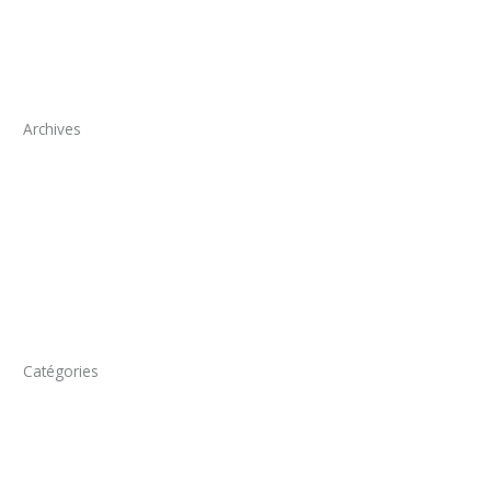
Archives
juin 2024
mai 2024
février 2024
janvier 2024
Catégories
Actualités
Alertes
Documents