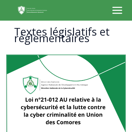
Aller
au
contenu
Textes législatifs et
réglementaires
Loi
n°21-
012
AU
relative
à
la
cybersécurité
et
la
lutte
contre