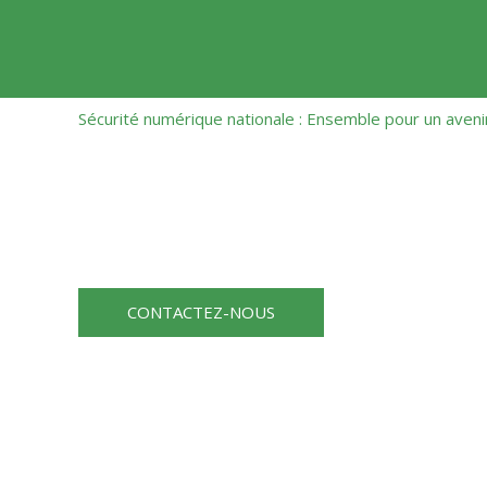
Aller
au
contenu
Sécurité numérique nationale : Ensemble pour un aven
Portail National de 
CONTACTEZ-NOUS