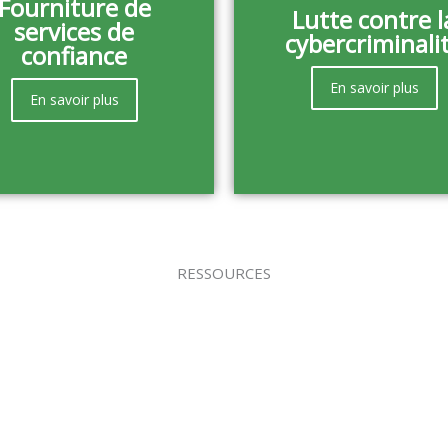
Fourniture de
Lutte contre l
services de
cybercriminali
confiance
En savoir plus
En savoir plus
RESSOURCES