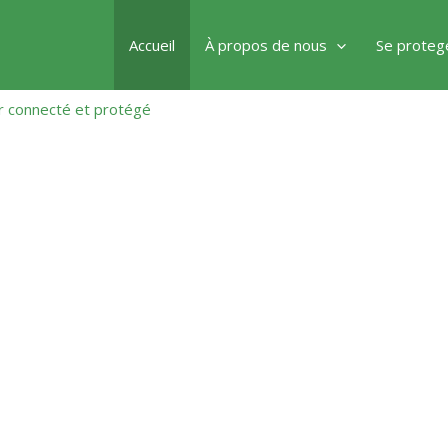
Accueil
À propos de nous
Se proteg
ir connecté et protégé
la cybersécurité